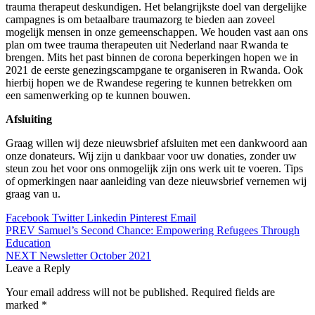
trauma therapeut deskundigen. Het belangrijkste doel van dergelijke
campagnes is om betaalbare traumazorg te bieden aan zoveel
mogelijk mensen in onze gemeenschappen. We houden vast aan ons
plan om twee trauma therapeuten uit Nederland naar Rwanda te
brengen. Mits het past binnen de corona beperkingen hopen we in
2021 de eerste genezingscampgane te organiseren in Rwanda. Ook
hierbij hopen we de Rwandese regering te kunnen betrekken om
een samenwerking op te kunnen bouwen.
Afsluiting
Graag willen wij deze nieuwsbrief afsluiten met een dankwoord aan
onze donateurs. Wij zijn u dankbaar voor uw donaties, zonder uw
steun zou het voor ons onmogelijk zijn ons werk uit te voeren. Tips
of opmerkingen naar aanleiding van deze nieuwsbrief vernemen wij
graag van u.
Facebook
Twitter
Linkedin
Pinterest
Email
Post
PREV
Samuel’s Second Chance: Empowering Refugees Through
Education
navigation
NEXT
Newsletter October 2021
Leave a Reply
Your email address will not be published.
Required fields are
marked
*