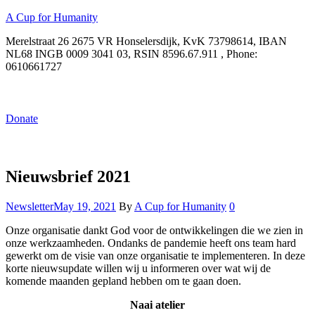
A Cup for Humanity
Merelstraat 26 2675 VR Honselersdijk, KvK 73798614, IBAN
NL68 INGB 0009 3041 03, RSIN 8596.67.911 , Phone:
0610661727
Menu
Donate
Menu
Nieuwsbrief 2021
Categories
Newsletter
May 19, 2021
By
A Cup for Humanity
0
Onze organisatie dankt God voor de ontwikkelingen die we zien in
onze werkzaamheden. Ondanks de pandemie heeft ons team hard
gewerkt om de visie van onze organisatie te implementeren. In deze
korte nieuwsupdate willen wij u informeren over wat wij de
komende maanden gepland hebben om te gaan doen.
Naai atelier