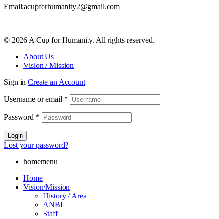
Email:acupforhumanity2@gmail.com
© 2026 A Cup for Humanity. All rights reserved.
About Us
Vision / Mission
Sign in
Create an Account
Username or email
*
Password
*
Login
Lost your password?
homemenu
Home
Vision/Mission
History / Area
ANBI
Staff