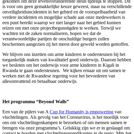
gekomen om deze levensveranderende steun tijdelijk te stoppen. Dit
is voor ons geen gemakkelijke keuze geweest, maar na verschillende
onveiligheidsincidenten in het gebied en de voorspelbaarheid van
verdere incidenten en mogelijke schade aan onze medewerkers is
een punt bereikt waarop we niet langer naar het gebied kunnen
reizen om met onze projectbegunstigden te werken. Terwijl we
wachten tot de zaken normaliseren, hopen we dat de
verantwoordelijke partijen de onschuldige burgers zullen
beschermen aangezien zij het meest door geweld worden getroffen.
We blijven ons inzetten om arme kinderen te ondersteunen bij het
toegankelijk maken van kwalitatief goed onderwijs. Daarom hebben
we besloten om het onderwijs voor arme kinderen in Kigali in
Rwanda te gaan ondersteunen. We kijken ernaar uit om samen te
werken met de Rwandese regering voor het bevorderen van
allesomvattend en betaalbaar onderwijs.
Het programma “Beyond Walls”
Een van de pijlers van A
Cup for Humanity is empowering
van
vluchtelingen. Als gevolg van het Coronavirus, is het moeilijk voor
ons om vluchtelingenkampen te bezoeken of om mensen samen te
brengen via onze programma’s. Gelukkig zijn we er in geslaagd om
contact te houden met vluchtelingenpredikanten in de regio. Mits het