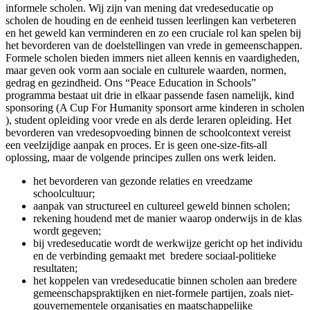
informele scholen. Wij zijn van mening dat vredeseducatie op
scholen de houding en de eenheid tussen leerlingen kan verbeteren
en het geweld kan verminderen en zo een cruciale rol kan spelen bij
het bevorderen van de doelstellingen van vrede in gemeenschappen.
Formele scholen bieden immers niet alleen kennis en vaardigheden,
maar geven ook vorm aan sociale en culturele waarden, normen,
gedrag en gezindheid. Ons “Peace Education in Schools”
programma bestaat uit drie in elkaar passende fasen namelijk, kind
sponsoring (A Cup For Humanity sponsort arme kinderen in scholen
), student opleiding voor vrede en als derde leraren opleiding. Het
bevorderen van vredesopvoeding binnen de schoolcontext vereist
een veelzijdige aanpak en proces. Er is geen one-size-fits-all
oplossing, maar de volgende principes zullen ons werk leiden.
het bevorderen van gezonde relaties en vreedzame
schoolcultuur;
aanpak van structureel en cultureel geweld binnen scholen;
rekening houdend met de manier waarop onderwijs in de klas
wordt gegeven;
bij vredeseducatie wordt de werkwijze gericht op het individu
en de verbinding gemaakt met bredere sociaal-politieke
resultaten;
het koppelen van vredeseducatie binnen scholen aan bredere
gemeenschapspraktijken en niet-formele partijen, zoals niet-
gouvernementele organisaties en maatschappelijke